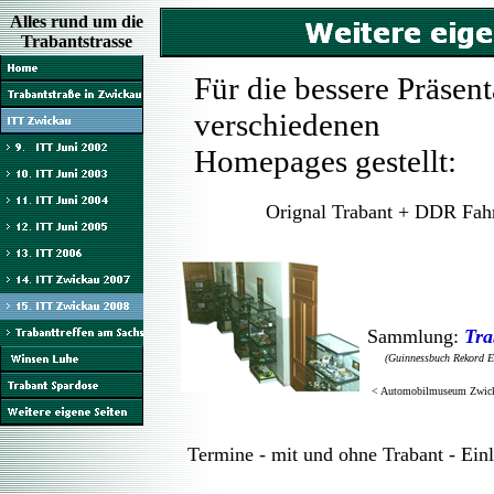
Alles rund um die
Trabantstrasse
Für die bessere Präsent
verschiedenen 
Homepages gestellt:
Orignal Trabant + DDR Fah
Sammlung:
Tra
(Guinnessbuch 
< Automobilmuseum Zwicka
Termine - mit und ohne Trabant - Ein