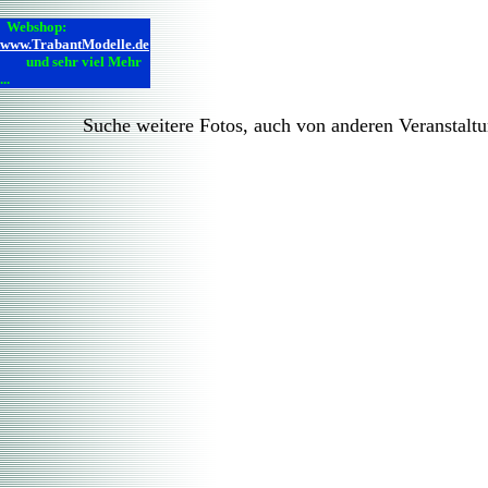
Webshop:
www.TrabantModelle.de
und sehr viel Mehr
...
Suche weitere Fotos, auch von anderen Veranst